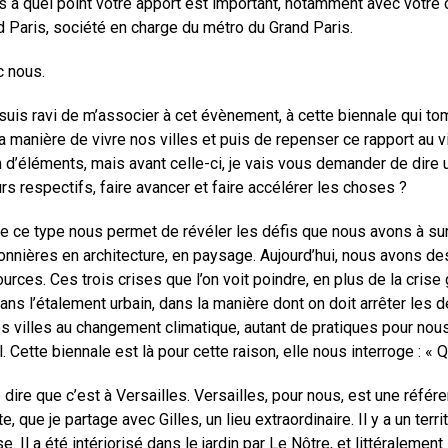
à quel point votre apport est important, notamment avec votre célè
d Paris, société en charge du métro du Grand Paris.
c nous.
 suis ravi de m’associer à cet évènement, à cette biennale qui 
la manière de vivre nos villes et puis de repenser ce rapport au vi
on d’éléments, mais avant celle-ci, je vais vous demander de dire
s respectifs, faire avancer et faire accélérer les choses ?
 de ce type nous permet de révéler les défis que nous avons à s
onnières en architecture, en paysage. Aujourd’hui, nous avons des d
ssources. Ces trois crises que l’on voit poindre, en plus de la cri
dans l’étalement urbain, dans la manière dont on doit arrêter les 
nos villes au changement climatique, autant de pratiques pour nou
. Cette biennale est là pour cette raison, elle nous interroge : «
dire que c’est à Versailles. Versailles, pour nous, est une référenc
, que je partage avec Gilles, un lieu extraordinaire. Il y a un terr
Il a été intériorisé dans le jardin par Le Nôtre, et littéralement 