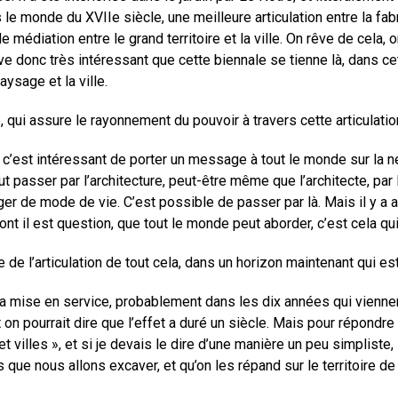
ns le monde du XVIIe siècle, une meilleure articulation entre la fa
 de médiation entre le grand territoire et la ville. On rêve de cela
uve donc très intéressant que cette biennale se tienne là, dans c
paysage et la ville.
re, qui assure le rayonnement du pouvoir à travers cette articulatio
dit, c’est intéressant de porter un message à tout le monde sur 
 passer par l’architecture, peut-être même que l’architecte, par la
er de mode de vie. C’est possible de passer par là. Mais il y a a
t il est question, que tout le monde peut aborder, c’est cela qu
 de l’articulation de tout cela, dans un horizon maintenant qui es
la mise en service, probablement dans les dix années qui viennent, 
 on pourrait dire que l’effet a duré un siècle. Mais pour répondre
re et villes », et si je devais le dire d’une manière un peu simplist
es que nous allons excaver, et qu’on les répand sur le territoire de