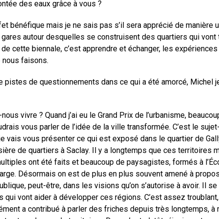
montée des eaux grâce à vous ?
fet bénéfique mais je ne sais pas s’il sera apprécié de manière 
ares autour desquelles se construisent des quartiers qui vont t
e cette biennale, c’est apprendre et échanger, les expériences 
e nous faisons.
de pistes de questionnements dans ce qui a été amorcé, Michel je
ns-nous vivre ? Quand j’ai eu le Grand Prix de l’urbanisme, beau
oudrais vous parler de l’idée de la ville transformée. C’est le suj
je vais vous présenter ce qui est exposé dans le quartier de Gall
ière de quartiers à Saclay. Il y a longtemps que ces territoires m
tiples ont été faits et beaucoup de paysagistes, formés à l’Écol
us large. Désormais on est de plus en plus souvent amené à propo
blique, peut-être, dans les visions qu’on s’autorise à avoir. Il s
 qui vont aider à développer ces régions. C’est assez troublant, 
ment a contribué à parler des friches depuis très longtemps, à mo