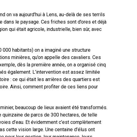
d on va aujourd’hui à Lens, au-delà de ses terrils
te dans le paysage. Ces friches sont d’ores et déjà
n qui était agricole, industrielle, bien sûr, avec
0 000 habitants) on a imaginé une structure
ations minières, qu’on appelle des cavaliers. Ces
 exemple, dès la première année, on a organisé cinq
més également. L’intervention est assez limitée
re : ce qui était les arrières des quartiers est
oire. Ainsi, comment profiter de ces liens pour
inier, beaucoup de lieux avaient été transformés.
une quinzaine de parcs de 300 hectares, de telle
s voies d’eau. Et évidemment c’est complètement
pas cette vision large. Une centaine d’élus ont
ce pour leur gestion, leur maintenance, leurs