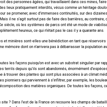
n voit des personnes âgées, qui travaillaient dans ces mines, f
 des lieux pratiquement interdits, vécus comme un héritage doulou
 pour se promener, avec d’immenses continuités, sur des dizaine
s. Mais il ne s’agit surtout pas de faire des barrières, au contrai
XXe siècle, où les systèmes de parcs ont été un mode de viabilis
lètement heureux, ce qui n’était pas le cas il y a quarante ans.
elles et minières sont-elles une bénédiction en tant que réservoi
e mémoire dont on n’arrivera pas à débarrasser la population a
outes les façons puisqu’on est avec un substrat singulier par rapp
r les terrils depuis qu’ils sont abandonnés, énormément d’espèce
à trouver des plantes qui sont plus associées à un climat médi
s pionniers qui parviennent à s’infiltrer, par exemple, les boulea
la décomposition des matières organiques. De toutes les façons, c
 site ? Dans l’est de la France on recouvre les champs de batail