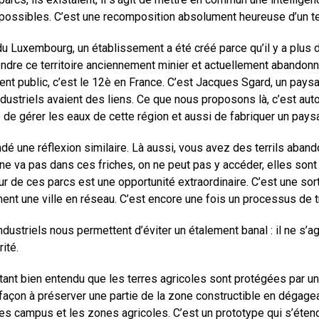
 possibles. C’est une recomposition absolument heureuse d’un ter
du Luxembourg, un établissement a été créé parce qu’il y a plus 
endre ce territoire anciennement minier et actuellement abandonné,
ment public, c’est le 12è en France. C’est Jacques Sgard, un pays
ndustriels avaient des liens. Ce que nous proposons là, c’est au
de gérer les eaux de cette région et aussi de fabriquer un pays
dé une réflexion similaire. Là aussi, vous avez des terrils aband
on ne va pas dans ces friches, on ne peut pas y accéder, elles so
ur de ces parcs est une opportunité extraordinaire. C’est une sor
ent une ville en réseau. C’est encore une fois un processus de 
dustriels nous permettent d’éviter un étalement banal : il ne s’a
ité.
étant bien entendu que les terres agricoles sont protégées par un
e façon à préserver une partie de la zone constructible en dégage
 les campus et les zones agricoles. C’est un prototype qui s’étend