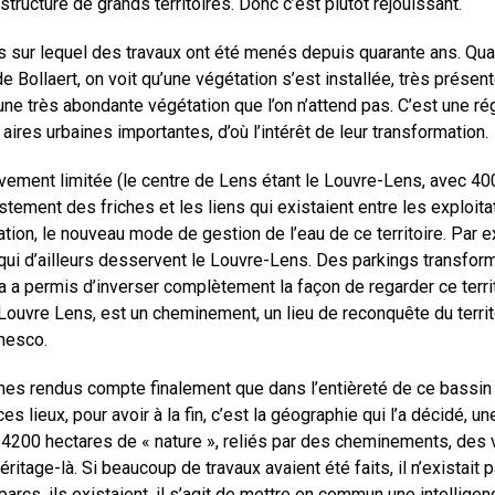
tructure de grands territoires. Donc c’est plutôt réjouissant.
ns sur lequel des travaux ont été menés depuis quarante ans. Quan
e Bollaert, on voit qu’une végétation s’est installée, très présen
e très abondante végétation que l’on n’attend pas. C’est une régio
res urbaines importantes, d’où l’intérêt de leur transformation.
ivement limitée (le centre de Lens étant le Louvre-Lens, avec 40
stement des friches et les liens qui existaient entre les exploit
sation, le nouveau mode de gestion de l’eau de ce territoire. Par
qui d’ailleurs desservent le Louvre-Lens. Des parkings transfor
a permis d’inverser complètement la façon de regarder ce territoi
Louvre Lens, est un cheminement, un lieu de reconquête du territ
nesco.
 rendus compte finalement que dans l’entièreté de ce bassin m
es lieux, pour avoir à la fin, c’est la géographie qui l’a décidé, 
ste 4200 hectares de « nature », reliés par des cheminements, de
ritage-là. Si beaucoup de travaux avaient été faits, il n’existait 
parcs, ils existaient, il s’agit de mettre en commun une intelligen