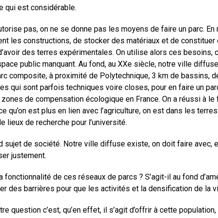
ce qui est considérable.
autorise pas, on ne se donne pas les moyens de faire un parc. En 
 les constructions, de stocker des matériaux et de constituer de
 d’avoir des terres expérimentales. On utilise alors ces besoins,
espace public manquant. Au fond, au XXe siècle, notre ville diffus
rc composite, à proximité de Polytechnique, 3 km de bassins, d
s qui sont parfois techniques voire closes, pour en faire un parc
les zones de compensation écologique en France. On a réussi à le fa
arce qu’on est plus en lien avec l’agriculture, on est dans les te
de lieux de recherche pour l’université.
nd sujet de société. Notre ville diffuse existe, on doit faire avec
user justement.
a fonctionnalité de ces réseaux de parcs ? S’agit-il au fond d’a
r des barrières pour que les activités et la densification de la v
e question c’est, qu’en effet, il s’agit d’offrir à cette population, 