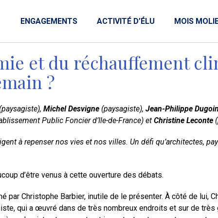
ENGAGEMENTS
ACTIVITÉ D’ÉLU
MOIS MOLI
mie et du réchauffement clim
emain ?
(paysagiste),
Michel Desvigne
(paysagiste),
Jean-Philippe Dugoi
tablissement Public Foncier d’Ile-de-France) et
Christine Leconte
(
ent à repenser nos vies et nos villes. Un défi qu’architectes, pa
ucoup d’être venus à cette ouverture des débats.
 par Christophe Barbier, inutile de le présenter. À côté de lui, 
ste, qui a œuvré dans de très nombreux endroits et sur de très gr