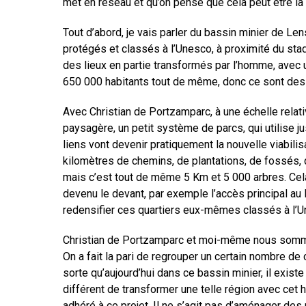
met en réseau et qu’on pense que cela peut être la s
Tout d’abord, je vais parler du bassin minier de Le
protégés et classés à l’Unesco, à proximité du stad
des lieux en partie transformés par l’homme, avec un
650 000 habitants tout de même, donc ce sont des ai
Avec Christian de Portzamparc, à une échelle relat
paysagère, un petit système de parcs, qui utilise ju
liens vont devenir pratiquement la nouvelle viabili
kilomètres de chemins, de plantations, de fossés, 
mais c’est tout de même 5 Km et 5 000 arbres. Cela 
devenu le devant, par exemple l’accès principal au 
redensifier ces quartiers eux-mêmes classés à l’U
Christian de Portzamparc et moi-même nous sommes
On a fait la pari de regrouper un certain nombre de c
sorte qu’aujourd’hui dans ce bassin minier, il exi
différent de transformer une telle région avec cet hé
adhéré à ce projet. Il ne s’agit pas d’aménager des 