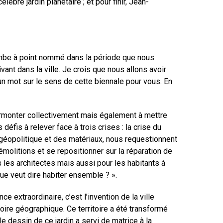
bre jardin planétaire ; et pour finir, Jean-
tombe à point nommé dans la période que nous
vant dans la ville. Je crois que nous allons avoir
 un mot sur le sens de cette biennale pour vous. En
urmonter collectivement mais également à mettre
éfis à relever face à trois crises : la crise du
se géopolitique et des matériaux, nous requestionnent
démolitions et se repositionner sur la réparation de
s les architectes mais aussi pour les habitants à
 Que veut dire habiter ensemble ? ».
e extraordinaire, c’est l’invention de la ville
itoire géographique. Ce territoire a été transformé
le dessin de ce jardin a servi de matrice à la