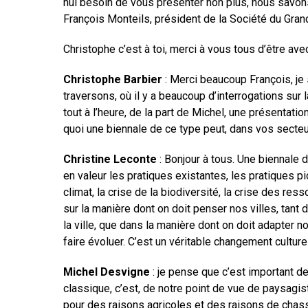
nul besoin de vous présenter non plus, nous savons 
François Monteils, président de la Société du Gran
Christophe c’est à toi, merci à vous tous d’être ave
Christophe Barbier
: Merci beaucoup François, je
traversons, où il y a beaucoup d’interrogations sur 
tout à l’heure, de la part de Michel, une présentati
quoi une biennale de ce type peut, dans vos secteur
Christine Leconte
: Bonjour à tous. Une biennale
en valeur les pratiques existantes, les pratiques pi
climat, la crise de la biodiversité, la crise des re
sur la manière dont on doit penser nos villes, tant 
la ville, que dans la manière dont on doit adapter 
faire évoluer. C’est un véritable changement culturel
Michel Desvigne
: je pense que c’est important de 
classique, c’est, de notre point de vue de paysagiste
pour des raisons agricoles et des raisons de chasse. 